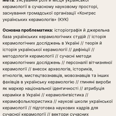
Мета:
з’ясування ролі й місця української
керамології в сучасному науковому просторі,
заснування громадської організації «Конгрес
українських керамологів» (КУК)
Основна проблематика:
історіографія й джерельна
база українських керамологічних студій // історія
керамологічних досліджень в Україні // теорія й
історія української керамології // дефініції //
методологія керамології // сучасні методи
керамологічних досліджень // персоналії вітчизняної
керамології // внесок археологів, істориків,
етнологів, мистецтвознавців, мовознавців та інших
фахівців в українську керамологію // глиняні вироби
як маркер національної ідентичності // атрибуція
кераміки в Україні // керамолінгвістика //
керамофольклористика // наукові школи української
керамології // підготовка наукових кадрів для
сучасної керамології // вектори сучасних