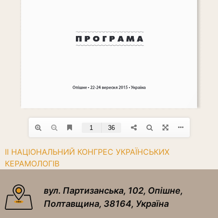
Навігація
II НАЦІОНАЛЬНИЙ КОНГРЕС УКРАЇНСЬКИХ
КЕРАМОЛОГІВ
записів
вул. Партизанська, 102, Опішне,
Полтавщина, 38164, Україна