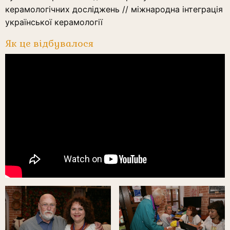
керамологічних досліджень // міжнародна інтеграція
української керамології
Як це відбувалося