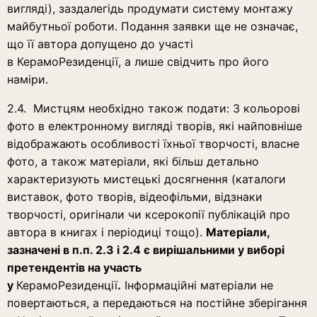
вигляді), заздалегідь продумати систему монтажу
майбутньої роботи. Подання заявки ще не означає,
що її автора допущено до участі
в КерамоРезиденції, а лише свідчить про його
наміри.
2.4. Мистцям необхідно також подати: 3 кольорові
фото в електронному вигляді творів, які найповніше
відображають особливості їхньої творчості, власне
фото, а також матеріали, які більш детально
характеризують мистецькі досягнення (каталоги
виставок, фото творів, відеофільми, відзнаки
творчості, оригінали чи ксерокопії публікацій про
автора в книгах і періодиці тощо).
Матеріали,
зазначені в п.п. 2.3 і 2.4 є вирішальними у виборі
претендентів на участь
у
КерамоРезиденції
.
Інформаційні матеріали не
повертаються, а передаються на постійне зберігання