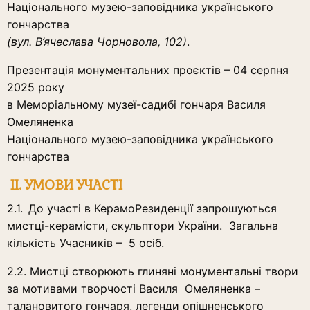
Національного музею-заповідника українського
гончарства
(вул. В’ячеслава Чорновола, 102)
.
Презентація монументальних проєктів – 04 серпня
2025 року
в Меморіальному музеї-садибі гончаря Василя
Омеляненка
Національного музею-заповідника українського
гончарства
II. УМОВИ УЧАСТІ
2.1.
До участі в КерамоРезиденції запрошуються
мистці-керамісти, скульптори України. Загальна
кількість Учасників – 5 осіб.
2.2. Мистці створюють глиняні монументальні твори
за мотивами творчості Василя Омеляненка –
талановитого гончаря, легенди опішненського