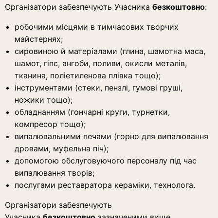
Організатори забезпечують Учасника
безкоштовно
:
робочими місцями в тимчасових творчих
майстернях;
сировиною й матеріалами (глина, шамотна маса,
шамот, гіпс, ангоби, поливи, окисли металів,
тканина, поліетиленова плівка тощо);
інструментами (стеки, пензлі, гумові груші,
ножики тощо);
обладнанням (гончарні круги, турнетки,
компресор тощо);
випалювальними печами (горно для випалювання
дровами, муфельна піч);
допомогою обслуговуючого персоналу під час
випалювання творів;
послугами реставратора кераміки, технолога.
Організатори забезпечують
Учасника
безкоштовно
зазначеними вище