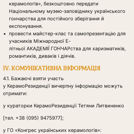
керамологів», безкоштовно передати
Національному музею-заповіднику українського
гончарства для постійного зберігання й
експонування.
провести майстер-клас та самопрезентацію для
учасників Міжнародної Е-
літньої АКАДЕМІЇ ГОНЧАРства для харизматиків,
романтиків, диваків і діячів.
ІV. КОМУНІКАТИВНА
ІНФОРМАЦІЯ
4.1. Бажаючі взяти участь
у КерамоРезиденції вичерпну інформацію можуть
отримати:
у кураторки КерамоРезиденції Тетяни Литвиненко
[тел. +38 (095) 9475977];
у ГО «Конгрес українських керамологів»: