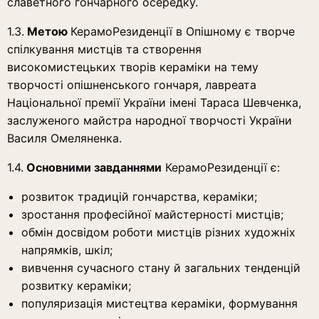
славетного гончарного осередку.
1.3.
Метою
КерамоРезиденції в Опішному є творче
спілкування мистців та створення
високомистецьких творів кераміки на тему
творчості опішненського гончаря, лавреата
Національної премії України імені Тараса Шевченка,
заслуженого майстра народної творчості України
Василя Омеляненка.
1.4.
Основними завданнями
КерамоРезиденції є:
розвиток традицій гончарства, кераміки;
зростання професійної майстерності мистців;
обмін досвідом роботи мистців різних художніх
напрямків, шкіл;
вивчення сучасного стану й загальних тенденцій
розвитку кераміки;
популяризація мистецтва кераміки, формування