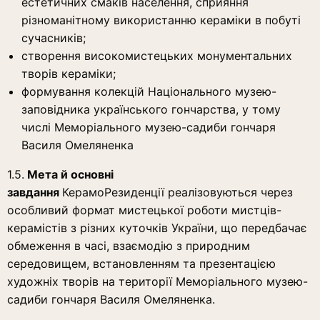
естетичних смаків населення, сприяння
різноманітному використанню кераміки в побуті
сучасників;
створення високомистецьких монументальних
творів кераміки;
формування колекцій Національного музею-
заповідника українського гончарства, у тому
числі Меморіального музею-садиби гончаря
Василя Омеляненка
1.5.
Мета й основні
завдання
КерамоРезиденції реалізовуються через
особливий формат мистецької роботи мистців-
керамістів з різних куточків України, що передбачає
обмеження в часі, взаємодію з природним
середовищем, встановленням та презентацією
художніх творів на території Меморіального музею-
садиби гончаря Василя Омеляненка.