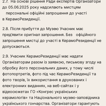
2.7. На основі рішення Ради експертів Організатори
до 05.06.2025 року надсилають мистцям
персональні офіційні запрошення до участі
в КерамоРезиденції.
2.8. Після прибуття до Музею Учасник має
пред’явити оригінал запрошення. Без офіційного
запрошення мистці до участі в КерамоРезиденції не
допускаються.
2.9. Учасник КерамоРезиденції має надати
Організаторам разом із заявкою, письмову згоду на
обробку його персональних даних, у тому числі
фотопортретів, фото під час КерамоРезиденції та
фото творів, їх використання в друкованих і
електронних виданнях, на веб-сайтах і у
відеосюжетах ГО «Конгрес українських
керамологів» та Національного музею-заповідника
українського гончарства. Організатори гарантують