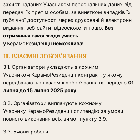
захист наданих Учасником персональних даних від
передачі їх третім особам, за винятком випадків їх
публічної доступності через друковані й електронні
видання, веб-сайти, відеосюжети тощо.
Без
отримання такої згоди участь
у
КерамоРезиденції
неможлива!
III. ВЗАЄМНІ ЗОБОВ’ЯЗАННЯ
3.1. Організатори укладають з кожним
Учасником КерамоРезиденції контракт, у якому
передбачаються взаємні зобов’язання на період з
01
липня до 15 липня 2025 року
.
3.2. Організатори виплачують кожному
Учаснику КерамоРезиденції стипендію за умови
повного виконання всіх вимог пункту 3.9.
3.3. Умови роботи.