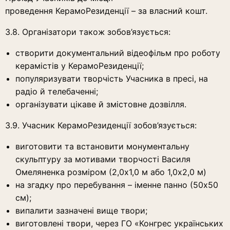
проведення КерамоРезиденції – за власний кошт.
3.8. Організатори також зобов’язується:
створити документальний відеофільм про роботу
керамістів у КерамоРезиденції;
популяризувати творчість Учасника в пресі, на
радіо й телебаченні;
організувати цікаве й змістовне дозвілля.
3.9. Учасник КерамоРезиденції зобов’язується:
виготовити та встановити монументальну
скульптуру за мотивами творчості Василя
Омеляненка розміром (2,0х1,0 м або 1,0х2,0 м)
на згадку про перебування – іменне панно (50х50
см);
випалити зазначені вище твори;
виготовлені твори, через ГО «Конгрес українських