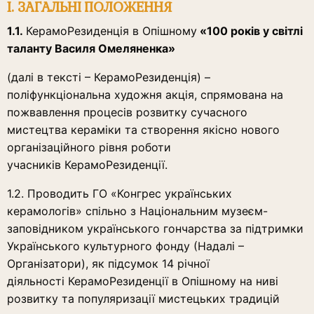
І. ЗАГАЛЬНІ ПОЛОЖЕННЯ
1.1.
КерамоРезиденція в Опішному
«100 років у світлі
таланту Василя Омеляненка»
(далі в тексті – КерамоРезиденція) –
поліфункціональна художня акція, спрямована на
пожвавлення процесів розвитку сучасного
мистецтва кераміки та створення якісно нового
організаційного рівня роботи
учасників КерамоРезиденції.
1.2. Проводить ГО «Конгрес українських
керамологів» спільно з Національним музеєм-
заповідником українського гончарства за підтримки
Українського культурного фонду (Надалі –
Організатори), як підсумок 14 річної
діяльності КерамоРезиденції в Опішному на ниві
розвитку та популяризації мистецьких традицій